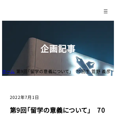
内
容
を
ス
キッ
プ
企画記事
ホーム
第9回「留学の意義について」 70回生 菅野 義彦
2022年7月1日
第9回「留学の意義について」 70