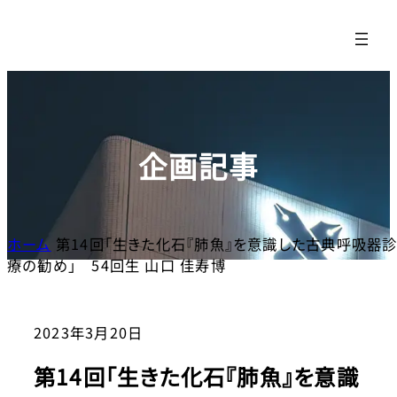
内
容
を
ス
キッ
プ
企画記事
ホーム
第14回「生きた化石『肺魚』を意識した古典呼吸器
療の勧め」 54回生 山口 佳寿博
2023年3月20日
第14回「生きた化石『肺魚』を意識