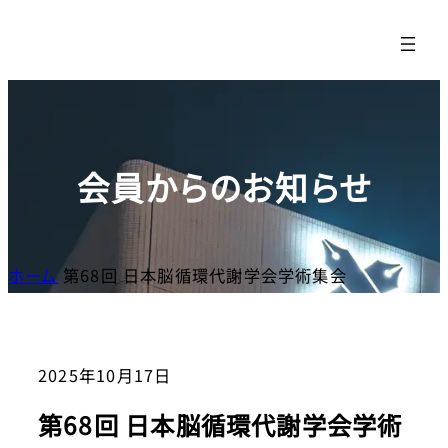
内
容
を
ス
キッ
プ
会員からのお知らせ
ホーム
第68回 日本脳循環代謝学会学術集会
2025年10月17日
第68回 日本脳循環代謝学会学術