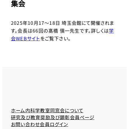
集会
2025年10月17～18日 埼玉会館にて開催されま
す。会長は66回の髙橋 愼一先生です。詳しくは
学
会WEBサイト
をご覧下さい。
ホーム
内科学教室同窓会について
研究及び教育奨励及び顕彰
会員ページ
お問い合わせ
会員ログイン