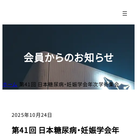
内
容
を
ス
キッ
プ
会員からのお知らせ
ホーム
第41回 日本糖尿病・妊娠学会年次学術集会
2025年10月24日
第41回 日本糖尿病・妊娠学会年