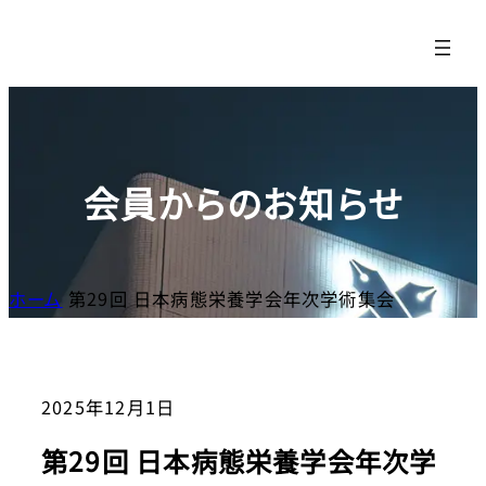
内
容
を
ス
キッ
プ
会員からのお知らせ
ホーム
第29回 日本病態栄養学会年次学術集会
2025年12月1日
第29回 日本病態栄養学会年次学