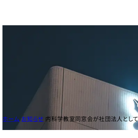
内
容
を
ス
キッ
プ
ホーム
お知らせ
内科学教室同窓会が社団法人として