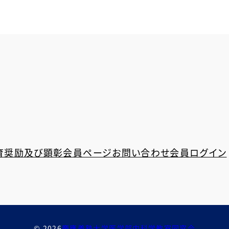
育奨励及び顕彰
会員ページ
お問い合わせ
会員ログイン
© 2026
慶應義塾大学医学部内科学教室同窓会